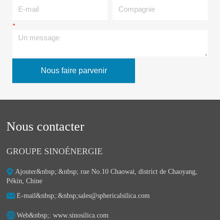
*
Un message
Nous faire parvenir
Nous contacter
GROUPE SINOÉNERGIE
Ajouter&nbsp;:&nbsp;ㅤ rue No.10 Chaowai, district de Chaoyang,
Pékin, Chine
E-mail&nbsp;:&nbsp;ㅤsales@sphericalsilica.com
Web&nbsp;: ㅤwww.sinosilica.com