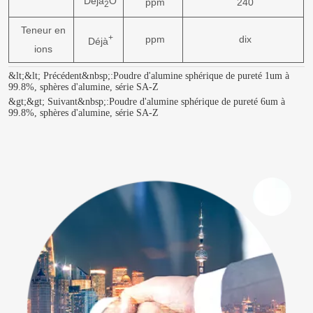
Déjà
O
ppm
240
2
Teneur en
+
ppm
dix
Déjà
ions
&lt;&lt; Précédent&nbsp;:
Poudre d'alumine sphérique de pureté 1um à
99.8%, sphères d'alumine, série SA-Z
&gt;&gt; Suivant&nbsp;:
Poudre d'alumine sphérique de pureté 6um à
99.8%, sphères d'alumine, série SA-Z