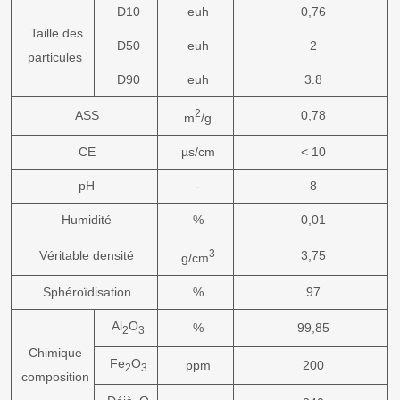
D10
euh
0,76
Taille des
D50
euh
2
particules
D90
euh
3.8
2
ASS
0,78
m
/g
CE
µs/cm
< 10
pH
-
8
Humidité
%
0,01
3
Véritable densité
3,75
g/cm
Sphéroïdisation
%
97
Al
O
%
99,85
2
3
Chimique
Fe
O
ppm
200
2
3
composition