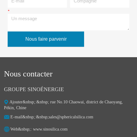
*
Un message
Nous faire parvenir
Nous contacter
GROUPE SINOÉNERGIE
Ajouter&nbsp;:&nbsp;ㅤ rue No.10 Chaowai, district de Chaoyang,
Pékin, Chine
E-mail&nbsp;:&nbsp;ㅤsales@sphericalsilica.com
Web&nbsp;: ㅤwww.sinosilica.com