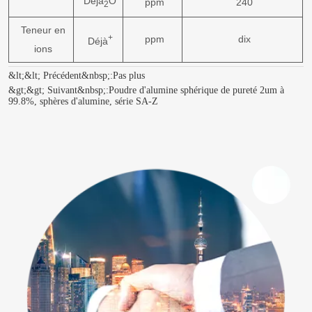
Déjà
O
ppm
240
2
Teneur en
+
ppm
dix
Déjà
ions
&lt;&lt; Précédent&nbsp;:
Pas plus
&gt;&gt; Suivant&nbsp;:
Poudre d'alumine sphérique de pureté 2um à
99.8%, sphères d'alumine, série SA-Z