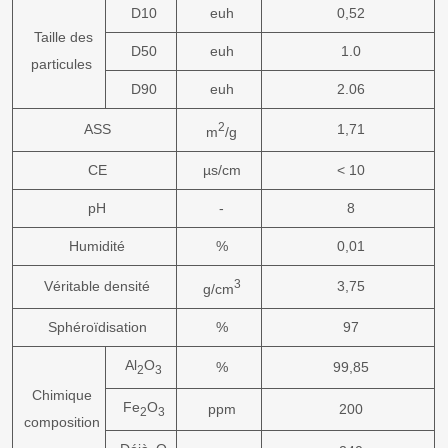
D10
euh
0,52
Taille des
D50
euh
1.0
particules
D90
euh
2.06
2
ASS
1,71
m
/g
CE
µs/cm
< 10
pH
-
8
Humidité
%
0,01
3
Véritable densité
3,75
g/cm
Sphéroïdisation
%
97
Al
O
%
99,85
2
3
Chimique
Fe
O
ppm
200
2
3
composition