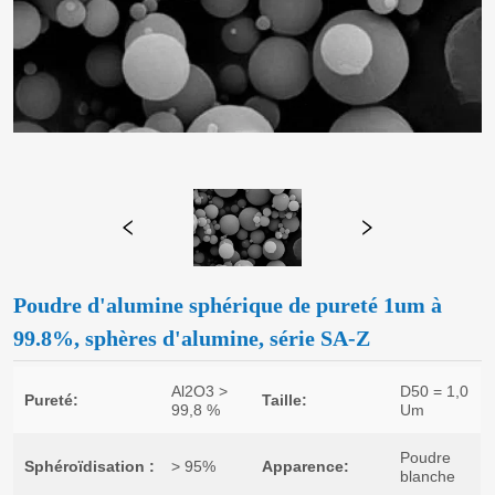
Poudre d'alumine sphérique de pureté 1um à
99.8%, sphères d'alumine, série SA-Z