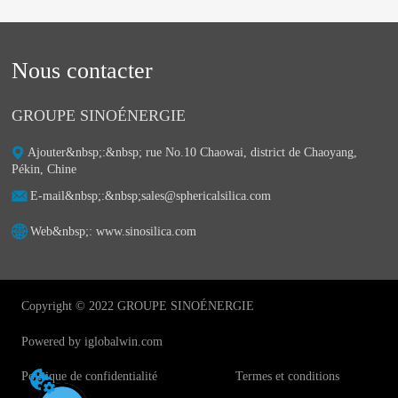
Nous contacter
GROUPE SINOÉNERGIE
Ajouter&nbsp;:&nbsp;ㅤ rue No.10 Chaowai, district de Chaoyang,
Pékin, Chine
E-mail&nbsp;:&nbsp;ㅤsales@sphericalsilica.com
Web&nbsp;: ㅤwww.sinosilica.com
Copyright © 2022 GROUPE SINOÉNERGIE
Powered by iglobalwin.com
Politique de confidentialité
Termes et conditions