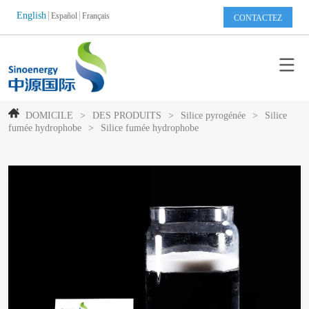
English
Español
Français
CONTACTEZ
DOMICILE
>
DES PRODUITS
>
Silice pyrogénée
>
Silice
fumée hydrophobe
>
Silice fumée hydrophobe