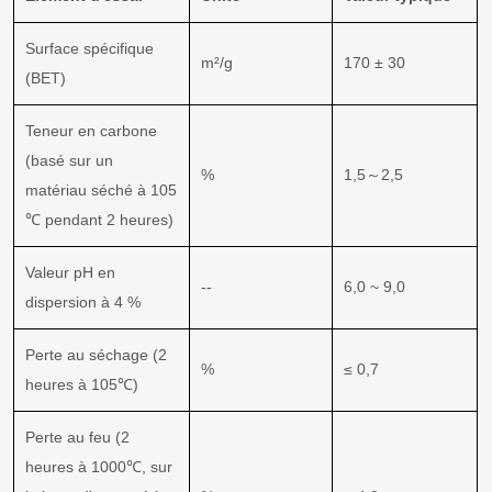
Surface spécifique
m²/g
170 ± 30
(BET)
Teneur en carbone
(basé sur un
%
1,5～2,5
matériau séché à 105
℃ pendant 2 heures)
Valeur pH en
--
6,0 ~ 9,0
dispersion à 4 %
Perte au séchage (2
%
≤ 0,7
heures à 105℃)
Perte au feu (2
heures à 1000℃, sur