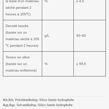
la base d'un matériau
%
≤ 4,0
séché pendant 2
heures à 105℃)
Densité tassée
(basée sur un
g/L
40~60
matériau séché à 105
℃ pendant 2 heures)
Teneur en silice
(basée sur un
%
≥ 99,8
matériau enflammé)
&lt;&lt; Précédent&nbsp;:
Silice fumée hydrophobe
&gt;&gt; Suivant&nbsp;:
Silice fumée hydrophobe