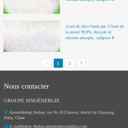
Grain de silice fondu par 3-5mm de 
la pureté 99,8%, dioxyde de 
silicium amorphe, catégorie B
1
2
Nous contacter
GROUPE SINOÉNERGIE
Ajouter&nbsp;:&nbsp;ㅤ rue No.10 Chaowai, district de Chaoyang,
Pékin, Chine
E-mail&nbsp;:&nbsp;ㅤsales@sphericalsilica.com