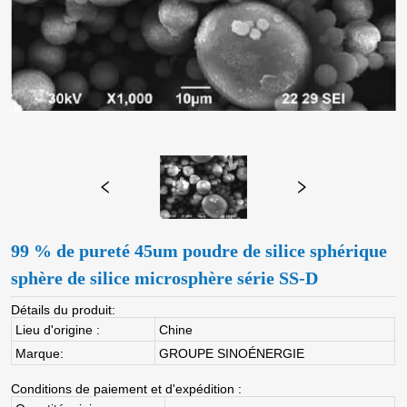
99 % de pureté 45um poudre de silice sphérique
sphère de silice microsphère série SS-D