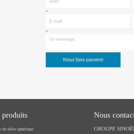
*
E-mail
*
Un message
Nous faire parvenir
 produits
Nous contac
GROUPE SINOÉ
 de silice sphérique