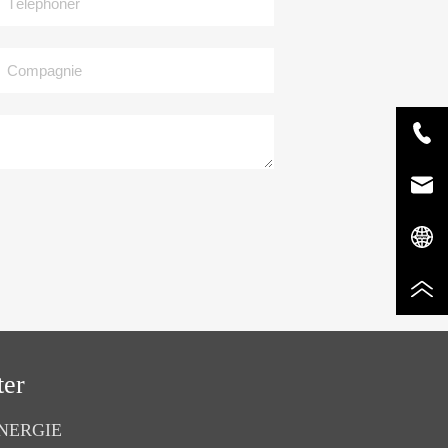
Compagnie
ter
NERGIE