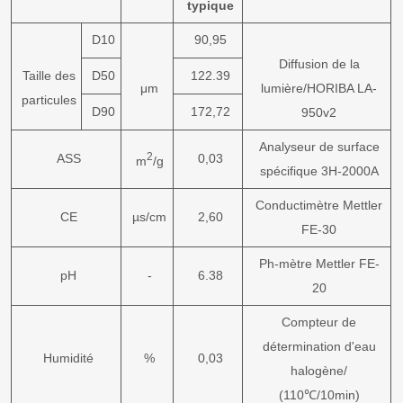
typique
D10
90,95
Diffusion de la
Taille des
D50
122.39
μm
lumière/HORIBA LA-
particules
D90
172,72
950v2
Analyseur de surface
2
ASS
0,03
m
/g
spécifique 3H-2000A
Conductimètre Mettler
CE
µs/cm
2,60
FE-30
Ph-mètre Mettler FE-
pH
-
6.38
20
Compteur de
détermination d'eau
Humidité
%
0,03
halogène/
(110℃/10min)