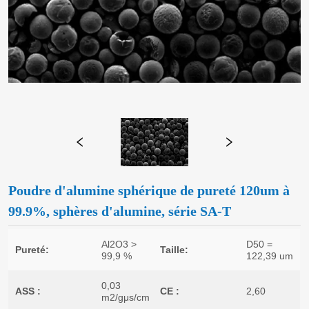
Poudre d'alumine sphérique de pureté 120um à
99.9%, sphères d'alumine, série SA-T