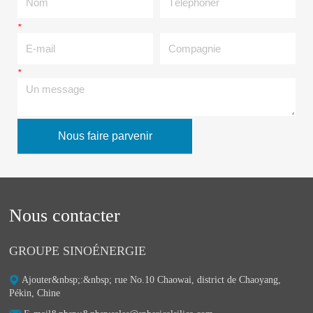
*
E-mail
Compagnie
*
Un message
Nous faire parvenir
Nous contacter
GROUPE SINOÉNERGIE
Ajouter&nbsp;:&nbsp;ㅤ rue No.10 Chaowai, district de Chaoyang,
Pékin, Chine