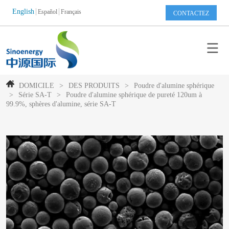
English
Español
Français
CONTACTEZ
DOMICILE
>
DES PRODUITS
>
Poudre d'alumine sphérique
>
Série SA-T
>
Poudre d'alumine sphérique de pureté 120um à
99.9%, sphères d'alumine, série SA-T