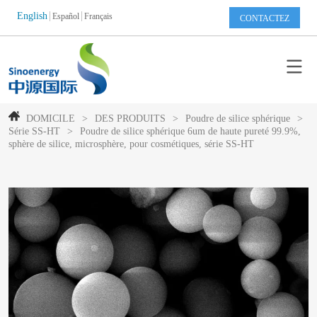
English
Español
Français
CONTACTEZ
DOMICILE
>
DES PRODUITS
>
Poudre de silice sphérique
>
Série SS-HT
>
Poudre de silice sphérique 6um de haute pureté 99.9%,
sphère de silice, microsphère, pour cosmétiques, série SS-HT