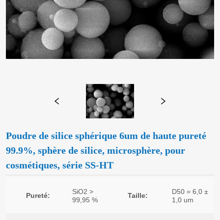
Poudre de silice sphérique 6um de haute pureté
99.9%, sphère de silice, microsphère, pour
cosmétiques, série SS-HT