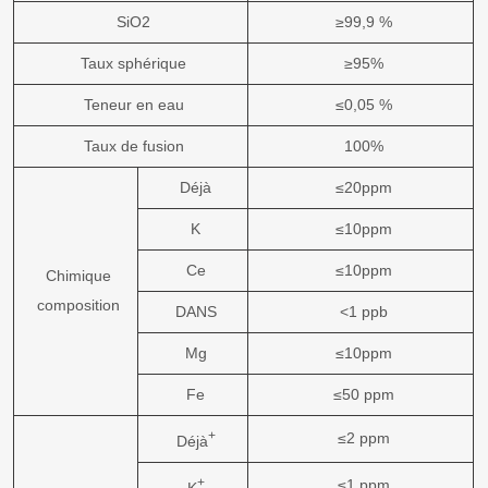
SiO2
≥99,9 %
Taux sphérique
≥95%
Teneur en eau
≤0,05 %
Taux de fusion
100%
Déjà
≤20ppm
K
≤10ppm
Ce
≤10ppm
Chimique
composition
DANS
<1 ppb
Mg
≤10ppm
Fe
≤50 ppm
+
≤2 ppm
Déjà
+
≤1 ppm
K