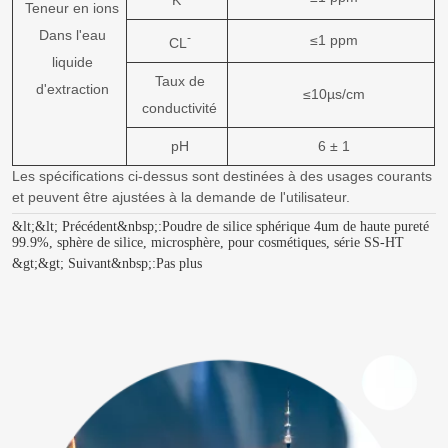
Teneur en ions
Dans l'eau
-
≤1 ppm
CL
liquide
Taux de
d'extraction
≤10µs/cm
conductivité
pH
6 ± 1
Les spécifications ci-dessus sont destinées à des usages courants
et peuvent être ajustées à la demande de l'utilisateur.
&lt;&lt; Précédent&nbsp;:
Poudre de silice sphérique 4um de haute pureté
99.9%, sphère de silice, microsphère, pour cosmétiques, série SS-HT
&gt;&gt; Suivant&nbsp;:
Pas plus