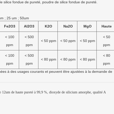
de silice fondue de pureté, poudre de silice fondue de pureté.
um ; 25 um ; 50um
Fe2O3
Al2O3
K2O
Na2O
MgO
Haute
< 100
< 500
< 50
< 50 ppm
< 50 ppm
< 50 ppm
ppm
ppm
ppm
< 100
< 500
< 80
< 80 ppm
< 80 ppm
< 80 ppm
ppm
ppm
ppm
inées à des usages courants et peuvent être ajustées à la demande de
ue 12um de haute pureté à 99,9 %, dioxyde de silicium amorphe, qualité A