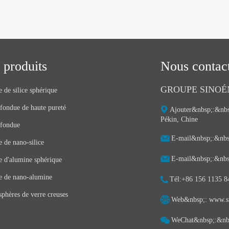
 produits
Nous contac
GROUPE SINOÉ
 de silice sphérique
 fondue de haute pureté
Ajouter&nbsp;:&nbsp
Pékin, Chine
 fondue
E-mail&nbsp;:&nbsp
 de nano-silice
E-mail&nbsp;:&nbsp
e d'alumine sphérique
e de nano-alumine
Tél:ㅤ+86 156 1135 8
phères de verre creuses
Web&nbsp;: ㅤwww.si
WeChat&nbsp;:&nb