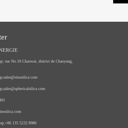
ter
NERGIE
;ㅤ rue No.10 Chaowai, district de Chaoyang,
;ㅤsales@sinosilica.com
;ㅤsales@sphericalsilica.com
491
nosilica.com
sp;+86 135 5232 8986