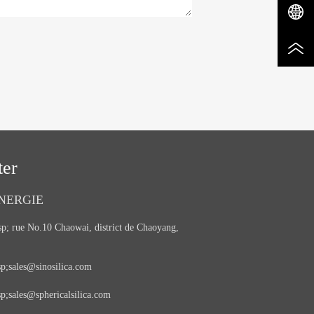
ter
NERGIE
;ㅤ rue No.10 Chaowai, district de Chaoyang,
;ㅤsales@sinosilica.com
;ㅤsales@sphericalsilica.com