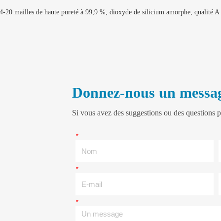
 4-20 mailles de haute pureté à 99,9 %, dioxyde de silicium amorphe, qualité A
Donnez-nous un messa
Si vous avez des suggestions ou des questions p
*
Nom
*
E-mail
*
Un message