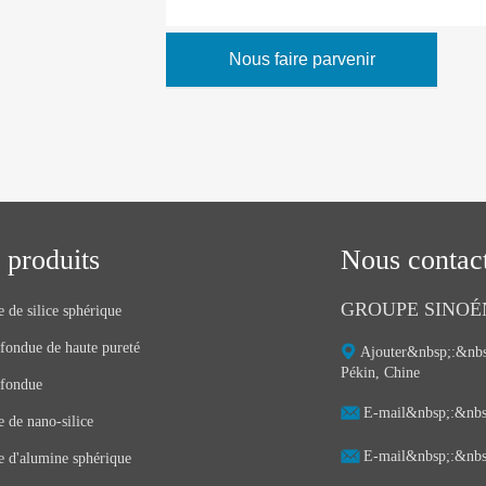
Nous faire parvenir
 produits
Nous contac
GROUPE SINOÉ
 de silice sphérique
 fondue de haute pureté
Ajouter&nbsp;:&nbsp
Pékin, Chine
 fondue
E-mail&nbsp;:&nbsp
 de nano-silice
E-mail&nbsp;:&nbsp
e d'alumine sphérique