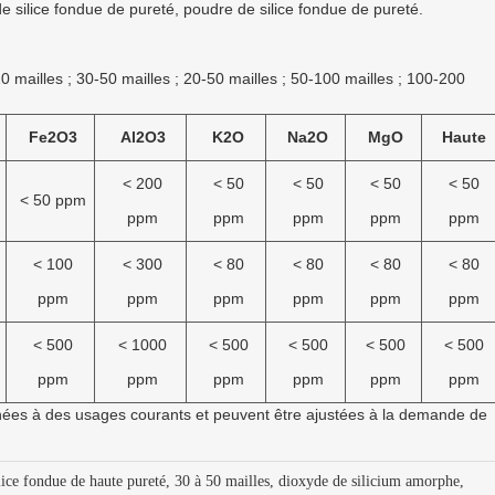
de silice fondue de pureté, poudre de silice fondue de pureté.
20 mailles ; 30-50 mailles ; 20-50 mailles ; 50-100 mailles ; 100-200
Fe2O3
Al2O3
K2O
Na2O
MgO
Haute
< 200
< 50
< 50
< 50
< 50
< 50 ppm
ppm
ppm
ppm
ppm
ppm
< 100
< 300
< 80
< 80
< 80
< 80
ppm
ppm
ppm
ppm
ppm
ppm
< 500
< 1000
< 500
< 500
< 500
< 500
ppm
ppm
ppm
ppm
ppm
ppm
inées à des usages courants et peuvent être ajustées à la demande de
lice fondue de haute pureté, 30 à 50 mailles, dioxyde de silicium amorphe,