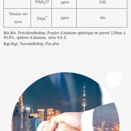
Déjà
O
ppm
240
2
Teneur en
+
ppm
dix
Déjà
ions
&lt;&lt; Précédent&nbsp;:
Poudre d'alumine sphérique de pureté 120um à
99.8%, sphères d'alumine, série SA-Z
&gt;&gt; Suivant&nbsp;:
Pas plus