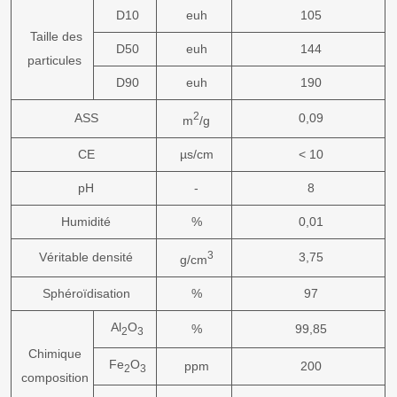
D10
euh
105
Taille des
D50
euh
144
particules
D90
euh
190
2
ASS
0,09
m
/g
CE
µs/cm
< 10
pH
-
8
Humidité
%
0,01
3
Véritable densité
3,75
g/cm
Sphéroïdisation
%
97
Al
O
%
99,85
2
3
Chimique
Fe
O
ppm
200
2
3
composition