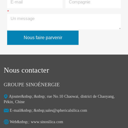
*
Un message
Nous faire parvenir
Nous contacter
GROUPE SINOÉNERGIE
Ajouter&nbsp;:&nbsp;ㅤ rue No.10 Chaowai, district de Chaoyang,
Pékin, Chine
E-mail&nbsp;:&nbsp;ㅤsales@sphericalsilica.com
Web&nbsp;: ㅤwww.sinosilica.com