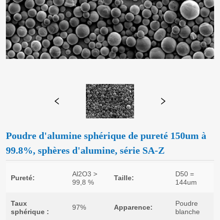
Poudre d'alumine sphérique de pureté 150um à
99.8%, sphères d'alumine, série SA-Z