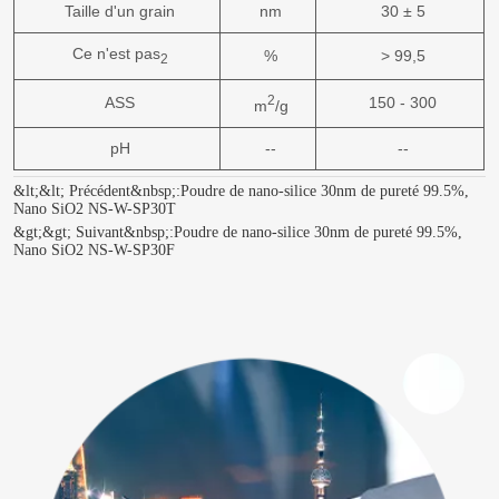
Taille d'un grain
nm
30 ± 5
Ce n'est pas
%
> 99,5
2
2
ASS
150 - 300
m
/g
pH
--
--
&lt;&lt; Précédent&nbsp;:
Poudre de nano-silice 30nm de pureté 99.5%,
Nano SiO2 NS-W-SP30T
&gt;&gt; Suivant&nbsp;:
Poudre de nano-silice 30nm de pureté 99.5%,
Nano SiO2 NS-W-SP30F