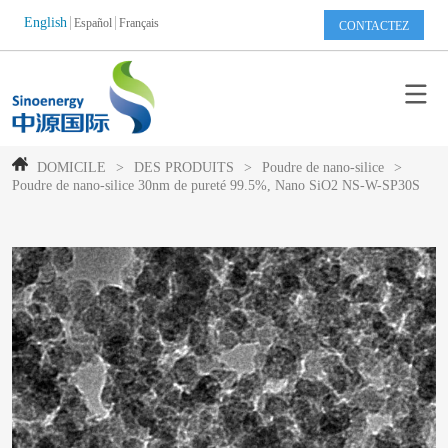
English
Español
Français
CONTACTEZ
DOMICILE
>
DES PRODUITS
>
Poudre de nano-silice
>
Poudre de nano-silice 30nm de pureté 99.5%, Nano SiO2 NS-W-SP30S