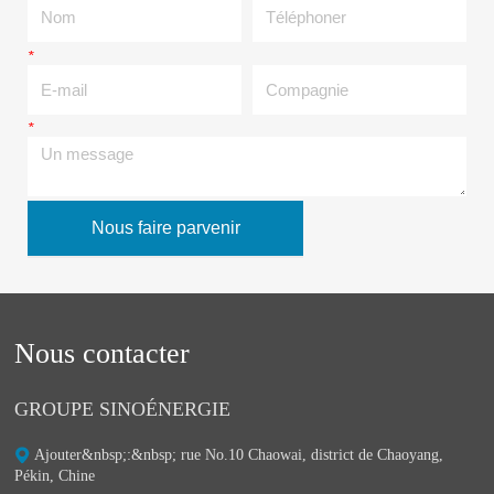
*
E-mail
Compagnie
*
Un message
Nous faire parvenir
Nous contacter
GROUPE SINOÉNERGIE
Ajouter&nbsp;:&nbsp;ㅤ rue No.10 Chaowai, district de Chaoyang,
Pékin, Chine