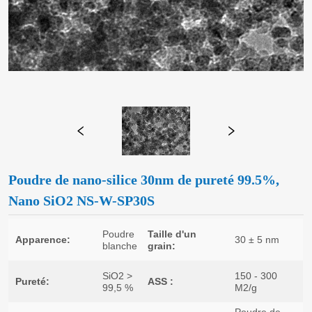
Poudre de nano-silice 30nm de pureté 99.5%,
Nano SiO2 NS-W-SP30S